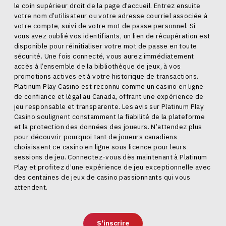
le coin supérieur droit de la page d’accueil. Entrez ensuite
votre nom d’utilisateur ou votre adresse courriel associée à
votre compte, suivi de votre mot de passe personnel. Si
vous avez oublié vos identifiants, un lien de récupération est
disponible pour réinitialiser votre mot de passe en toute
sécurité. Une fois connecté, vous aurez immédiatement
accès à l’ensemble de la bibliothèque de jeux, à vos
promotions actives et à votre historique de transactions.
Platinum Play Casino est reconnu comme un casino en ligne
de confiance et légal au Canada, offrant une expérience de
jeu responsable et transparente. Les avis sur Platinum Play
Casino soulignent constamment la fiabilité de la plateforme
et la protection des données des joueurs. N’attendez plus
pour découvrir pourquoi tant de joueurs canadiens
choisissent ce casino en ligne sous licence pour leurs
sessions de jeu. Connectez-vous dès maintenant à Platinum
Play et profitez d’une expérience de jeu exceptionnelle avec
des centaines de jeux de casino passionnants qui vous
attendent.
S'inscrire