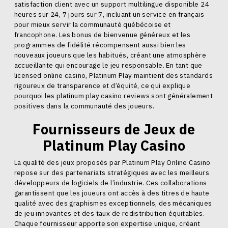
satisfaction client avec un support multilingue disponible 24
heures sur 24, 7 jours sur 7, incluant un service en français
pour mieux servir la communauté québécoise et
francophone. Les bonus de bienvenue généreux et les
programmes de fidélité récompensent aussi bien les
nouveaux joueurs que les habitués, créant une atmosphère
accueillante qui encourage le jeu responsable. En tant que
licensed online casino, Platinum Play maintient des standards
rigoureux de transparence et d’équité, ce qui explique
pourquoi les platinum play casino reviews sont généralement
positives dans la communauté des joueurs.
Fournisseurs de Jeux de
Platinum Play Casino
La qualité des jeux proposés par Platinum Play Online Casino
repose sur des partenariats stratégiques avec les meilleurs
développeurs de logiciels de l’industrie. Ces collaborations
garantissent que les joueurs ont accès à des titres de haute
qualité avec des graphismes exceptionnels, des mécaniques
de jeu innovantes et des taux de redistribution équitables.
Chaque fournisseur apporte son expertise unique, créant