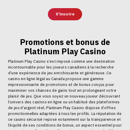
S'inscrire
Promotions et bonus de
Platinum Play Casino
Platinum Play Casino s’est imposé comme une destination
incontournable pour les joueurs canadiens à la recherche
d’une expérience de jeu enrichissante et généreuse. Ce
casino en ligne légal au Canada propose une gamme
impressionnante de promotions et de bonus conçus pour
maximiser vos chances de gains tout en prolongeant votre
plaisir de jeu. Que vous soyez un nouveau joueur découvrant
l’univers des casinos en ligne ou un habitué des plateformes
de jeu d’argent réel, Platinum Play Casino dispose d’offres
promotionnelles adaptées à tous les profils. La réputation de
ce casino sécurisé repose notamment sur la transparence et
l’équité de ses conditions de bonus, un aspect essentiel pour