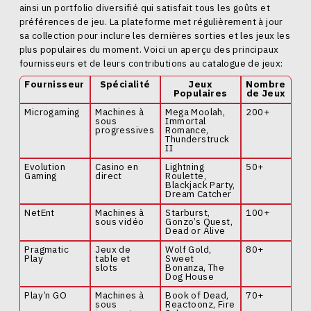
ainsi un portfolio diversifié qui satisfait tous les goûts et
préférences de jeu. La plateforme met régulièrement à jour
sa collection pour inclure les dernières sorties et les jeux les
plus populaires du moment. Voici un aperçu des principaux
fournisseurs et de leurs contributions au catalogue de jeux:
Fournisseur
Spécialité
Jeux
Nombre
Populaires
de Jeux
Microgaming
Machines à
Mega Moolah,
200+
sous
Immortal
progressives
Romance,
Thunderstruck
II
Evolution
Casino en
Lightning
50+
Gaming
direct
Roulette,
Blackjack Party,
Dream Catcher
NetEnt
Machines à
Starburst,
100+
sous vidéo
Gonzo’s Quest,
Dead or Alive
Pragmatic
Jeux de
Wolf Gold,
80+
Play
table et
Sweet
slots
Bonanza, The
Dog House
Play’n GO
Machines à
Book of Dead,
70+
sous
Reactoonz, Fire