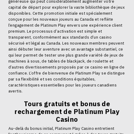
généreuse qui peut considérablement augmenter votre
capital de départ pour explorer la vaste bibliothèque de jeux
disponibles. Cette promotion initiale est spécialement
conçue pour les nouveaux joueurs au Canada et reflète
l’engagement de Platinum Play envers une expérience client
premium. Le processus d’activation est simple et
transparent, conformément aux standards d’un casino
sécurisé et légal au Canada. Les nouveaux membres peuvent
ainsi débuter leur aventure avec un avantage substantiel, ce
qui leur permet de tester une plus grande variété de jeux de
machines à sous, de tables de blackjack, de roulette et
d’autres divertissements proposés par ce casino en ligne de
confiance. L’offre de bienvenue de Platinum Play se distingue
par sa flexibilité et ses conditions équitables,
caractéristiques essentielles pour les joueurs canadiens
avertis.
Tours gratuits et bonus de
rechargement de Platinum Play
Casino
Au-delà du bonus initial, Platinum Play Casino entretient