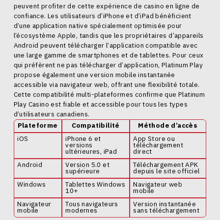
peuvent profiter de cette expérience de casino en ligne de
confiance. Les utilisateurs d’iPhone et d’iPad bénéficient
d’une application native spécialement optimisée pour
l’écosystème Apple, tandis que les propriétaires d’appareils
Android peuvent télécharger l’application compatible avec
une large gamme de smartphones et de tablettes. Pour ceux
qui préfèrent ne pas télécharger d’application, Platinum Play
propose également une version mobile instantanée
accessible via navigateur web, offrant une flexibilité totale.
Cette compatibilité multi-plateformes confirme que Platinum
Play Casino est fiable et accessible pour tous les types
d’utilisateurs canadiens.
Plateforme
Compatibilité
Méthode d’accès
iOS
iPhone 6 et
App Store ou
versions
téléchargement
ultérieures, iPad
direct
Android
Version 5.0 et
Téléchargement APK
supérieure
depuis le site officiel
Windows
Tablettes Windows
Navigateur web
10+
mobile
Navigateur
Tous navigateurs
Version instantanée
mobile
modernes
sans téléchargement