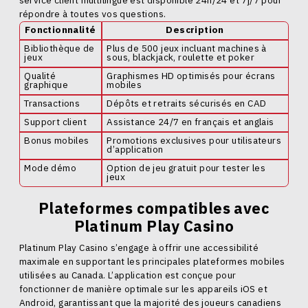
service client multilingue est disponible 24h/24 et 7j/7 pour
répondre à toutes vos questions.
Fonctionnalité
Description
Bibliothèque de
Plus de 500 jeux incluant machines à
jeux
sous, blackjack, roulette et poker
Qualité
Graphismes HD optimisés pour écrans
graphique
mobiles
Transactions
Dépôts et retraits sécurisés en CAD
Support client
Assistance 24/7 en français et anglais
Bonus mobiles
Promotions exclusives pour utilisateurs
d’application
Mode démo
Option de jeu gratuit pour tester les
jeux
Plateformes compatibles avec
Platinum Play Casino
Platinum Play Casino s’engage à offrir une accessibilité
maximale en supportant les principales plateformes mobiles
utilisées au Canada. L’application est conçue pour
fonctionner de manière optimale sur les appareils iOS et
Android, garantissant que la majorité des joueurs canadiens