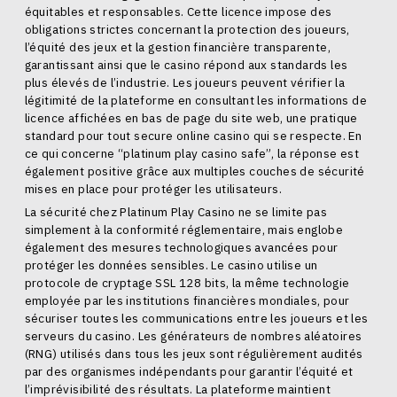
équitables et responsables. Cette licence impose des
obligations strictes concernant la protection des joueurs,
l’équité des jeux et la gestion financière transparente,
garantissant ainsi que le casino répond aux standards les
plus élevés de l’industrie. Les joueurs peuvent vérifier la
légitimité de la plateforme en consultant les informations de
licence affichées en bas de page du site web, une pratique
standard pour tout secure online casino qui se respecte. En
ce qui concerne “platinum play casino safe”, la réponse est
également positive grâce aux multiples couches de sécurité
mises en place pour protéger les utilisateurs.
La sécurité chez Platinum Play Casino ne se limite pas
simplement à la conformité réglementaire, mais englobe
également des mesures technologiques avancées pour
protéger les données sensibles. Le casino utilise un
protocole de cryptage SSL 128 bits, la même technologie
employée par les institutions financières mondiales, pour
sécuriser toutes les communications entre les joueurs et les
serveurs du casino. Les générateurs de nombres aléatoires
(RNG) utilisés dans tous les jeux sont régulièrement audités
par des organismes indépendants pour garantir l’équité et
l’imprévisibilité des résultats. La plateforme maintient