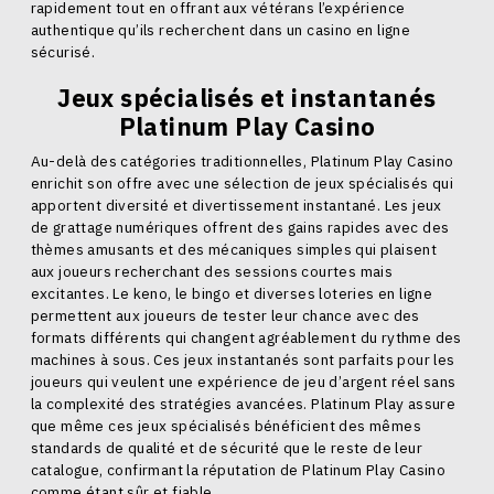
rapidement tout en offrant aux vétérans l’expérience
authentique qu’ils recherchent dans un casino en ligne
sécurisé.
Jeux spécialisés et instantanés
Platinum Play Casino
Au-delà des catégories traditionnelles, Platinum Play Casino
enrichit son offre avec une sélection de jeux spécialisés qui
apportent diversité et divertissement instantané. Les jeux
de grattage numériques offrent des gains rapides avec des
thèmes amusants et des mécaniques simples qui plaisent
aux joueurs recherchant des sessions courtes mais
excitantes. Le keno, le bingo et diverses loteries en ligne
permettent aux joueurs de tester leur chance avec des
formats différents qui changent agréablement du rythme des
machines à sous. Ces jeux instantanés sont parfaits pour les
joueurs qui veulent une expérience de jeu d’argent réel sans
la complexité des stratégies avancées. Platinum Play assure
que même ces jeux spécialisés bénéficient des mêmes
standards de qualité et de sécurité que le reste de leur
catalogue, confirmant la réputation de Platinum Play Casino
comme étant sûr et fiable.