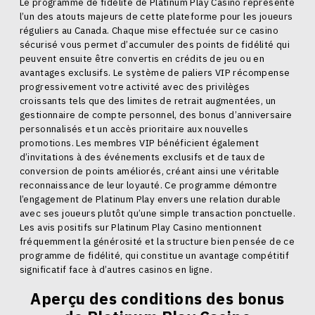
Le programme de fidélité de Platinum Play Casino représente
l’un des atouts majeurs de cette plateforme pour les joueurs
réguliers au Canada. Chaque mise effectuée sur ce casino
sécurisé vous permet d’accumuler des points de fidélité qui
peuvent ensuite être convertis en crédits de jeu ou en
avantages exclusifs. Le système de paliers VIP récompense
progressivement votre activité avec des privilèges
croissants tels que des limites de retrait augmentées, un
gestionnaire de compte personnel, des bonus d’anniversaire
personnalisés et un accès prioritaire aux nouvelles
promotions. Les membres VIP bénéficient également
d’invitations à des événements exclusifs et de taux de
conversion de points améliorés, créant ainsi une véritable
reconnaissance de leur loyauté. Ce programme démontre
l’engagement de Platinum Play envers une relation durable
avec ses joueurs plutôt qu’une simple transaction ponctuelle.
Les avis positifs sur Platinum Play Casino mentionnent
fréquemment la générosité et la structure bien pensée de ce
programme de fidélité, qui constitue un avantage compétitif
significatif face à d’autres casinos en ligne.
Aperçu des conditions des bonus