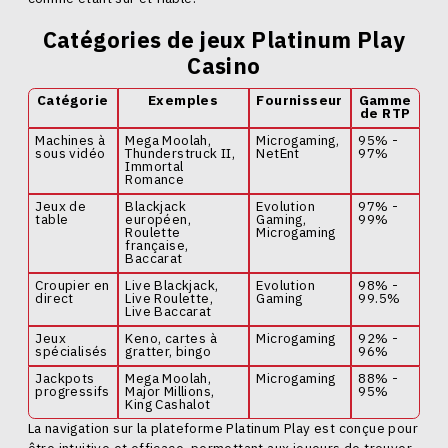
Catégories de jeux Platinum Play
Casino
Catégorie
Exemples
Fournisseur
Gamme
de RTP
Machines à
Mega Moolah,
Microgaming,
95% -
sous vidéo
Thunderstruck II,
NetEnt
97%
Immortal
Romance
Jeux de
Blackjack
Evolution
97% -
table
européen,
Gaming,
99%
Roulette
Microgaming
française,
Baccarat
Croupier en
Live Blackjack,
Evolution
98% -
direct
Live Roulette,
Gaming
99.5%
Live Baccarat
Jeux
Keno, cartes à
Microgaming
92% -
spécialisés
gratter, bingo
96%
Jackpots
Mega Moolah,
Microgaming
88% -
progressifs
Major Millions,
95%
King Cashalot
La navigation sur la plateforme Platinum Play est conçue pour