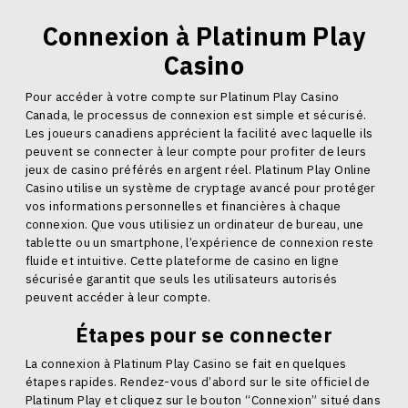
Connexion à Platinum Play
Casino
Pour accéder à votre compte sur Platinum Play Casino
Canada, le processus de connexion est simple et sécurisé.
Les joueurs canadiens apprécient la facilité avec laquelle ils
peuvent se connecter à leur compte pour profiter de leurs
jeux de casino préférés en argent réel. Platinum Play Online
Casino utilise un système de cryptage avancé pour protéger
vos informations personnelles et financières à chaque
connexion. Que vous utilisiez un ordinateur de bureau, une
tablette ou un smartphone, l’expérience de connexion reste
fluide et intuitive. Cette plateforme de casino en ligne
sécurisée garantit que seuls les utilisateurs autorisés
peuvent accéder à leur compte.
Étapes pour se connecter
La connexion à Platinum Play Casino se fait en quelques
étapes rapides. Rendez-vous d’abord sur le site officiel de
Platinum Play et cliquez sur le bouton “Connexion” situé dans