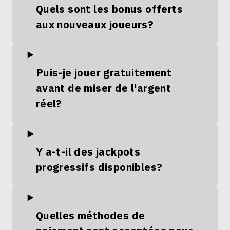
Quels sont les bonus offerts
aux nouveaux joueurs?
Puis-je jouer gratuitement
avant de miser de l'argent
réel?
Y a-t-il des jackpots
progressifs disponibles?
Quelles méthodes de