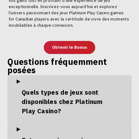
vos gains tout en profitant d’une expérience de jeu
exceptionnelle. Inscrivez-vous aujourd’hui et explorez
l’univers passionnant des jeux Platinum Play Casino games
for Canadian players avec la certitude de vivre des moments
inoubliables à chaque connexion.
Obtenir le Bonus
Questions fréquemment
posées
Quels types de jeux sont
disponibles chez Platinum
Play Casino?