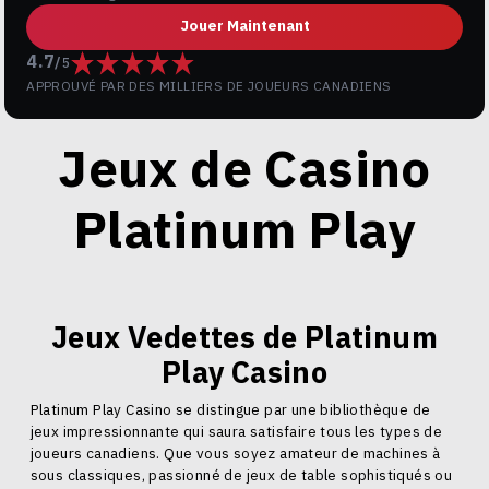
Jouer Maintenant
4.7
/
5
APPROUVÉ PAR DES MILLIERS DE JOUEURS CANADIENS
Jeux de Casino
Platinum Play
Jeux Vedettes de Platinum
Play Casino
Platinum Play Casino se distingue par une bibliothèque de
jeux impressionnante qui saura satisfaire tous les types de
joueurs canadiens. Que vous soyez amateur de machines à
sous classiques, passionné de jeux de table sophistiqués ou