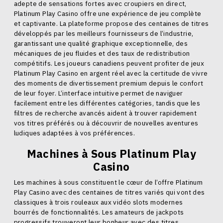
adepte de sensations fortes avec croupiers en direct,
Platinum Play Casino offre une expérience de jeu complète
et captivante. La plateforme propose des centaines de titres
développés par les meilleurs fournisseurs de l’industrie,
garantissant une qualité graphique exceptionnelle, des
mécaniques de jeu fluides et des taux de redistribution
compétitifs. Les joueurs canadiens peuvent profiter de jeux
Platinum Play Casino en argent réel avec la certitude de vivre
des moments de divertissement premium depuis le confort
de leur foyer. L’interface intuitive permet de naviguer
facilement entre les différentes catégories, tandis que les
filtres de recherche avancés aident à trouver rapidement
vos titres préférés ou à découvrir de nouvelles aventures
ludiques adaptées à vos préférences.
Machines à Sous Platinum Play
Casino
Les machines à sous constituent le cœur de l’offre Platinum
Play Casino avec des centaines de titres variés qui vont des
classiques à trois rouleaux aux vidéo slots modernes
bourrés de fonctionnalités. Les amateurs de jackpots
progressifs trouveront leur bonheur avec des titres