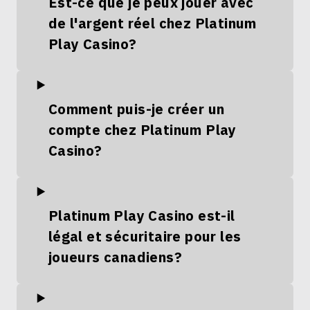
Est-ce que je peux jouer avec
de l'argent réel chez Platinum
Play Casino?
Comment puis-je créer un
compte chez Platinum Play
Casino?
Platinum Play Casino est-il
légal et sécuritaire pour les
joueurs canadiens?