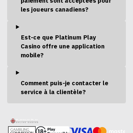
paiement sont acceptées pour
les joueurs canadiens?
Est-ce que Platinum Play
Casino offre une application
mobile?
Comment puis-je contacter le
service à la clientèle?