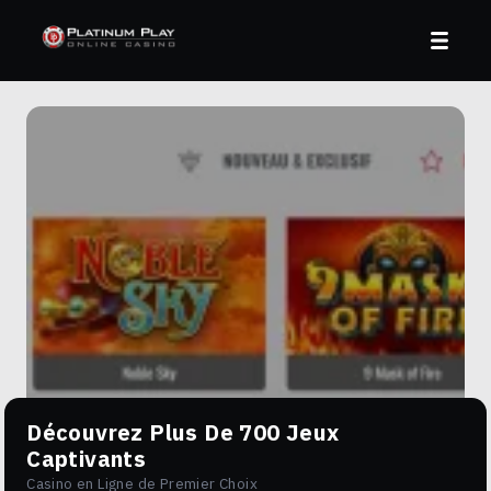
Découvrez Plus De 700 Jeux
Captivants
Casino en Ligne de Premier Choix